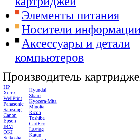
картриджей
Элементы питания
Носители информаци
Аксессуары и детали
компьютеров
Производитель картридже
HP
Hyundai
Xerox
Sharp
WellPrint
Kyocera-Mita
Panasonic
Minolta
Samsung
Ricoh
Canon
Toshiba
Epson
CartEco
IBM
Lasting
OKI
Katun
Seikosha