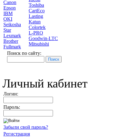
Canon
Toshiba
Epson
CartEco
IBM
Lasting
OKI
Katun
Seikosha
Colortek
Star
L-PRO
Lexmark
Goodwin-LTC
Brother
Mitsubishi
Fullmark
Поиск по сайту:
Личный кабинет
Логин:
Пароль:
Забыли свой пароль?
Регистрация