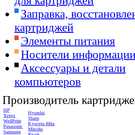
для картриджей
Заправка, восстановле
картриджей
Элементы питания
Носители информаци
Аксессуары и детали
компьютеров
Производитель картридже
HP
Hyundai
Xerox
Sharp
WellPrint
Kyocera-Mita
Panasonic
Minolta
Samsung
Ricoh