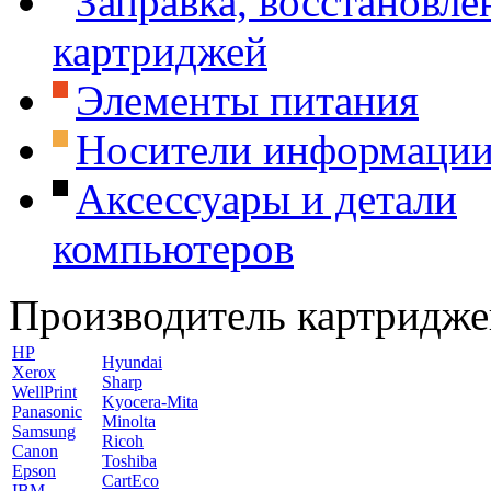
Заправка, восстановле
картриджей
Элементы питания
Носители информаци
Аксессуары и детали
компьютеров
Производитель картридже
HP
Hyundai
Xerox
Sharp
WellPrint
Kyocera-Mita
Panasonic
Minolta
Samsung
Ricoh
Canon
Toshiba
Epson
CartEco
IBM