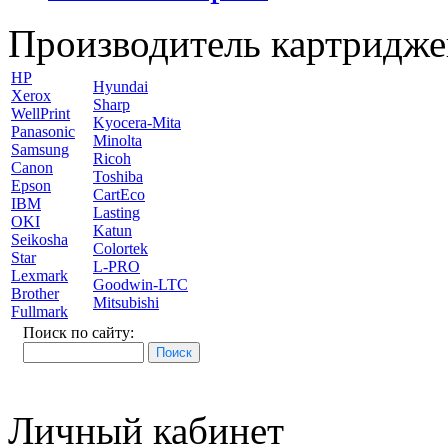
Производитель картридже
HP
Hyundai
Xerox
Sharp
WellPrint
Kyocera-Mita
Panasonic
Minolta
Samsung
Ricoh
Canon
Toshiba
Epson
CartEco
IBM
Lasting
OKI
Katun
Seikosha
Colortek
Star
L-PRO
Lexmark
Goodwin-LTC
Brother
Mitsubishi
Fullmark
Поиск по сайту:
Личный кабинет