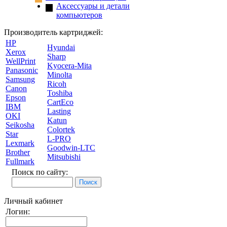
Аксессуары и детали
компьютеров
Производитель картриджей:
HP
Hyundai
Xerox
Sharp
WellPrint
Kyocera-Mita
Panasonic
Minolta
Samsung
Ricoh
Canon
Toshiba
Epson
CartEco
IBM
Lasting
OKI
Katun
Seikosha
Colortek
Star
L-PRO
Lexmark
Goodwin-LTC
Brother
Mitsubishi
Fullmark
Поиск по сайту:
Личный кабинет
Логин: