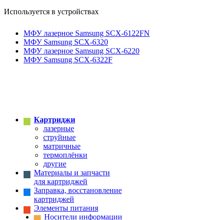
Используется в устройствах
МФУ лазерное Samsung SCX-6122FN
МФУ Samsung SCX-6320
МФУ лазерное Samsung SCX-6220
МФУ Samsung SCX-6322F
Картриджи
лазерные
струйные
матричные
термоплёнки
другие
Материалы и запчасти
для картриджей
Заправка, восстановление
картриджей
Элементы питания
Носители информации