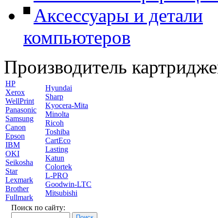
Аксессуары и детали
компьютеров
Производитель картридже
HP
Hyundai
Xerox
Sharp
WellPrint
Kyocera-Mita
Panasonic
Minolta
Samsung
Ricoh
Canon
Toshiba
Epson
CartEco
IBM
Lasting
OKI
Katun
Seikosha
Colortek
Star
L-PRO
Lexmark
Goodwin-LTC
Brother
Mitsubishi
Fullmark
Поиск по сайту: