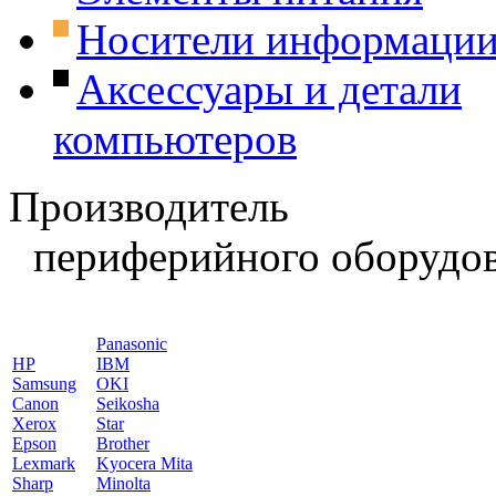
Носители информаци
Аксессуары и детали
компьютеров
Производитель
периферийного оборудов
Panasonic
HP
IBM
Samsung
OKI
Canon
Seikosha
Xerox
Star
Epson
Brother
Lexmark
Kyocera Mita
Sharp
Minolta