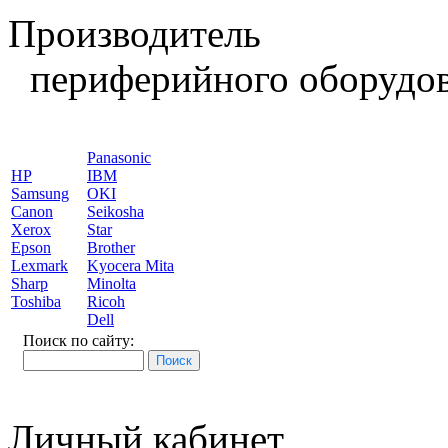
Производитель
периферийного оборудов
Panasonic
HP
IBM
Samsung
OKI
Canon
Seikosha
Xerox
Star
Epson
Brother
Lexmark
Kyocera Mita
Sharp
Minolta
Toshiba
Ricoh
Dell
Поиск по сайту:
Личный кабинет