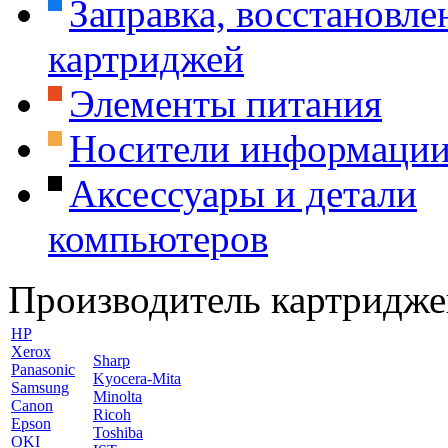
Заправка, восстановле
картриджей
Элементы питания
Носители информаци
Аксессуары и детали
компьютеров
Производитель картридже
HP
Xerox
Sharp
Panasonic
Kyocera-Mita
Samsung
Minolta
Canon
Ricoh
Epson
Toshiba
OKI