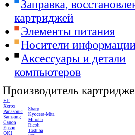
Заправка, восстановле
картриджей
Элементы питания
Носители информаци
Аксессуары и детали
компьютеров
Производитель картридже
HP
Xerox
Sharp
Panasonic
Kyocera-Mita
Samsung
Minolta
Canon
Ricoh
Epson
Toshiba
OKI