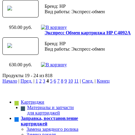
Бренд: HP
Вид работы: Экспресс-обмен
950.00 руб.
Экспресс Обмен картриджа HP C4092A
Бренд: HP
Вид работы: Экспресс-обмен
630.00 руб.
Продукты 19 - 24 из 818
Начало
|
Пред.
|
1
2
3
4
5
6
7
8
9
10
11
|
След.
|
Конец
Картриджи
Материалы и запчасти
для картриджей
Заправка, восстановление
картриджей
Замена зарядного ролика
Замена ракеля