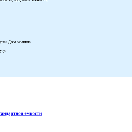
иджи. Даем гарантию.
угу:
тандартной емкости