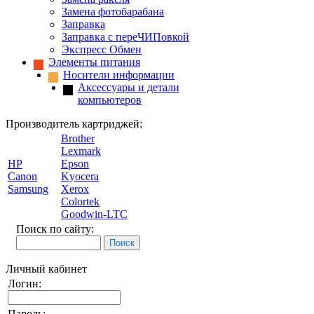
Замена фотобарабана
Заправка
Заправка с переЧИПовкой
Экспресс Обмен
Элементы питания
Носители информации
Аксессуары и детали
компьютеров
Производитель картриджей:
Brother
Lexmark
HP
Epson
Canon
Kyocera
Samsung
Xerox
Colortek
Goodwin-LTC
Поиск по сайту:
Личный кабинет
Логин:
Пароль: