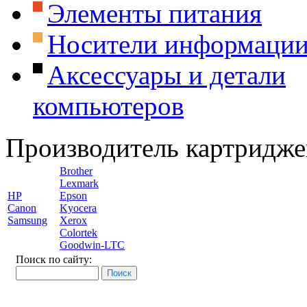
Элементы питания
Носители информаци
Аксессуары и детали
компьютеров
Производитель картридже
Brother
Lexmark
HP
Epson
Canon
Kyocera
Samsung
Xerox
Colortek
Goodwin-LTC
Поиск по сайту: