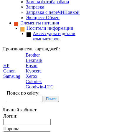
Замена фотобарабана
Заправка
Заправка с переЧИПовкой
Экспресс Обмен
Элементы питания
Носители информации
Аксессуары и детали
компьютеров
Производитель картриджей:
Brother
Lexmark
HP
Epson
Canon
Kyocera
Samsung
Xerox
Colortek
Goodwin-LTC
Поиск по сайту:
Личный кабинет
Логин:
Пароль: