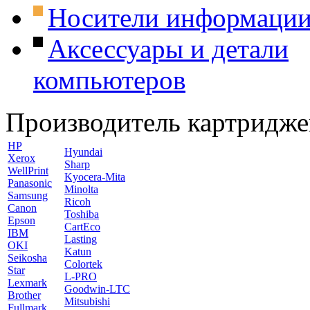
Носители информаци
Аксессуары и детали
компьютеров
Производитель картридже
HP
Hyundai
Xerox
Sharp
WellPrint
Kyocera-Mita
Panasonic
Minolta
Samsung
Ricoh
Canon
Toshiba
Epson
CartEco
IBM
Lasting
OKI
Katun
Seikosha
Colortek
Star
L-PRO
Lexmark
Goodwin-LTC
Brother
Mitsubishi
Fullmark