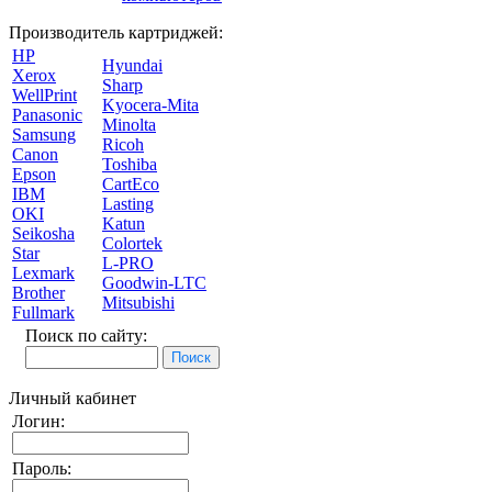
Производитель картриджей:
HP
Hyundai
Xerox
Sharp
WellPrint
Kyocera-Mita
Panasonic
Minolta
Samsung
Ricoh
Canon
Toshiba
Epson
CartEco
IBM
Lasting
OKI
Katun
Seikosha
Colortek
Star
L-PRO
Lexmark
Goodwin-LTC
Brother
Mitsubishi
Fullmark
Поиск по сайту:
Личный кабинет
Логин:
Пароль: