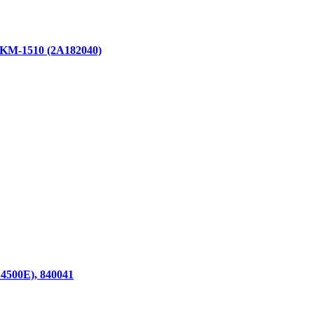
 KM-1510 (2A182040)
4500Е), 840041