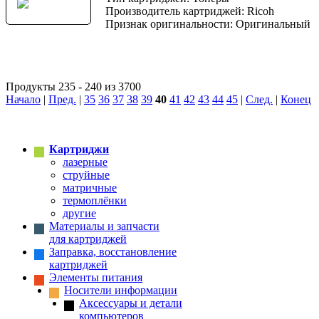
Производитель картриджей: Ricoh
Признак оригинальности: Оригинальный
Продукты 235 - 240 из 3700
Начало
|
Пред.
|
35
36
37
38
39
40
41
42
43
44
45
|
След.
|
Конец
Картриджи
лазерные
струйные
матричные
термоплёнки
другие
Материалы и запчасти
для картриджей
Заправка, восстановление
картриджей
Элементы питания
Носители информации
Аксессуары и детали
компьютеров