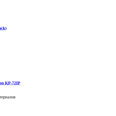
ck)
on KP-72IP
териалов