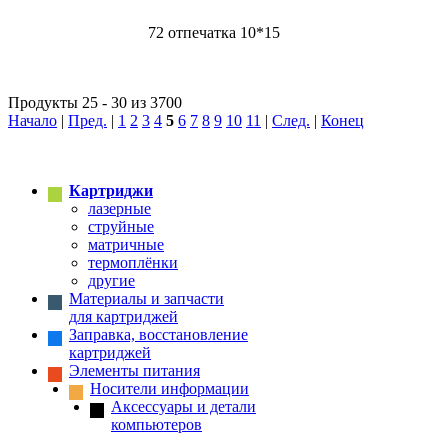
72 отпечатка 10*15
Продукты 25 - 30 из 3700
Начало
|
Пред.
|
1
2
3
4
5
6
7
8
9
10
11
|
След.
|
Конец
Картриджи
лазерные
струйные
матричные
термоплёнки
другие
Материалы и запчасти
для картриджей
Заправка, восстановление
картриджей
Элементы питания
Носители информации
Аксессуары и детали
компьютеров