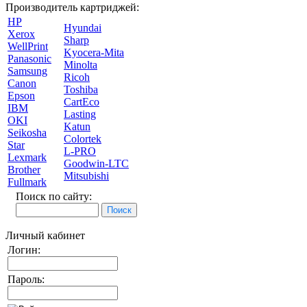
Производитель картриджей:
HP
Hyundai
Xerox
Sharp
WellPrint
Kyocera-Mita
Panasonic
Minolta
Samsung
Ricoh
Canon
Toshiba
Epson
CartEco
IBM
Lasting
OKI
Katun
Seikosha
Colortek
Star
L-PRO
Lexmark
Goodwin-LTC
Brother
Mitsubishi
Fullmark
Поиск по сайту:
Личный кабинет
Логин:
Пароль: