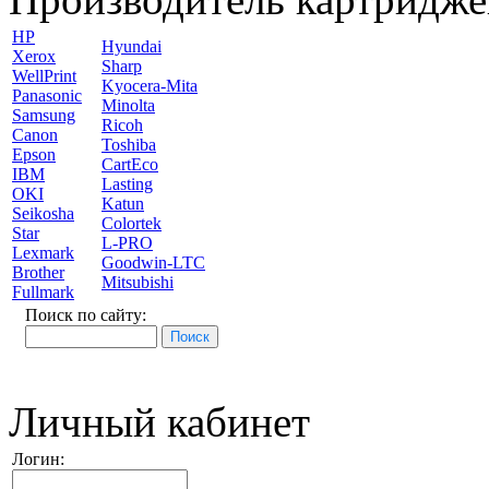
HP
Hyundai
Xerox
Sharp
WellPrint
Kyocera-Mita
Panasonic
Minolta
Samsung
Ricoh
Canon
Toshiba
Epson
CartEco
IBM
Lasting
OKI
Katun
Seikosha
Colortek
Star
L-PRO
Lexmark
Goodwin-LTC
Brother
Mitsubishi
Fullmark
Поиск по сайту:
Личный кабинет
Логин: