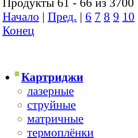
Продукты 61 - 66 из 3700
Начало
|
Пред.
|
6
7
8
9
10
Конец
Картриджи
лазерные
струйные
матричные
термоплёнки