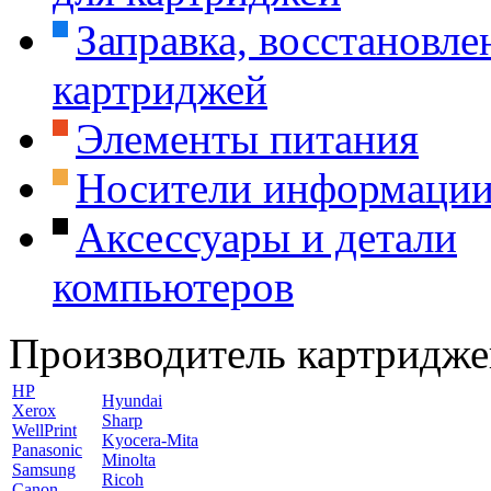
Заправка, восстановле
картриджей
Элементы питания
Носители информаци
Аксессуары и детали
компьютеров
Производитель картридже
HP
Hyundai
Xerox
Sharp
WellPrint
Kyocera-Mita
Panasonic
Minolta
Samsung
Ricoh
Canon