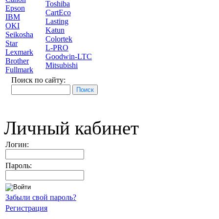
Toshiba
Epson
CartEco
IBM
Lasting
OKI
Katun
Seikosha
Colortek
Star
L-PRO
Lexmark
Goodwin-LTC
Brother
Mitsubishi
Fullmark
Поиск по сайту:
Личный кабинет
Логин:
Пароль:
Забыли свой пароль?
Регистрация