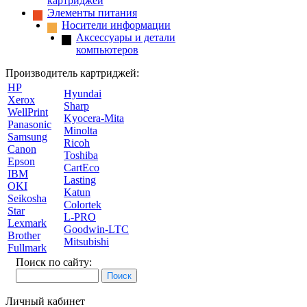
картриджей
Элементы питания
Носители информации
Аксессуары и детали
компьютеров
Производитель картриджей:
HP
Hyundai
Xerox
Sharp
WellPrint
Kyocera-Mita
Panasonic
Minolta
Samsung
Ricoh
Canon
Toshiba
Epson
CartEco
IBM
Lasting
OKI
Katun
Seikosha
Colortek
Star
L-PRO
Lexmark
Goodwin-LTC
Brother
Mitsubishi
Fullmark
Поиск по сайту:
Личный кабинет