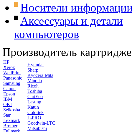
Носители информаци
Аксессуары и детали
компьютеров
Производитель картридже
HP
Hyundai
Xerox
Sharp
WellPrint
Kyocera-Mita
Panasonic
Minolta
Samsung
Ricoh
Canon
Toshiba
Epson
CartEco
IBM
Lasting
OKI
Katun
Seikosha
Colortek
Star
L-PRO
Lexmark
Goodwin-LTC
Brother
Mitsubishi
Fullmark