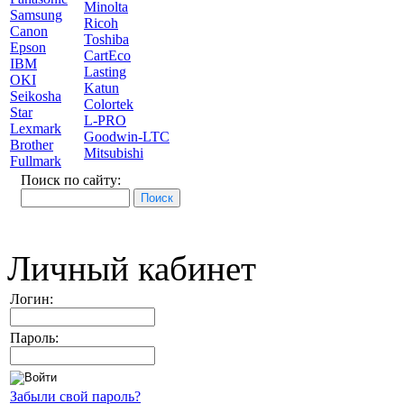
Minolta
Samsung
Ricoh
Canon
Toshiba
Epson
CartEco
IBM
Lasting
OKI
Katun
Seikosha
Colortek
Star
L-PRO
Lexmark
Goodwin-LTC
Brother
Mitsubishi
Fullmark
Поиск по сайту:
Личный кабинет
Логин:
Пароль:
Забыли свой пароль?