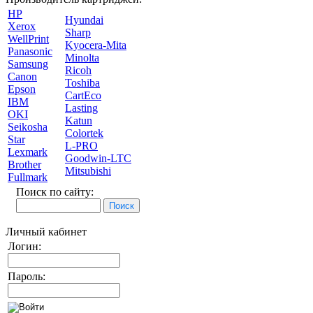
HP
Hyundai
Xerox
Sharp
WellPrint
Kyocera-Mita
Panasonic
Minolta
Samsung
Ricoh
Canon
Toshiba
Epson
CartEco
IBM
Lasting
OKI
Katun
Seikosha
Colortek
Star
L-PRO
Lexmark
Goodwin-LTC
Brother
Mitsubishi
Fullmark
Поиск по сайту:
Личный кабинет
Логин:
Пароль: