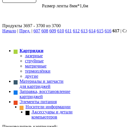
Размер ленты 8мм*1,6м
Продукты 3697 - 3700 из 3700
Начало
|
Пред.
|
607
608
609
610
611
612
613
614
615
616
617
| С
Картриджи
лазерные
струйные
матричные
термоплёнки
другие
Материалы и запчасти
для картриджей
Заправка, восстановление
картриджей
Элементы питания
Носители информации
Аксессуары и детали
компьютеров
Производитель картриджей: