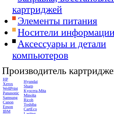
картриджей
Элементы питания
Носители информаци
Аксессуары и детали
компьютеров
Производитель картридже
HP
Hyundai
Xerox
Sharp
WellPrint
Kyocera-Mita
Panasonic
Minolta
Samsung
Ricoh
Canon
Toshiba
Epson
CartEco
IBM
Lasting