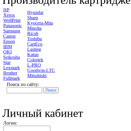
HP
Hyundai
Xerox
Sharp
WellPrint
Kyocera-Mita
Panasonic
Minolta
Samsung
Ricoh
Canon
Toshiba
Epson
CartEco
IBM
Lasting
OKI
Katun
Seikosha
Colortek
Star
L-PRO
Lexmark
Goodwin-LTC
Brother
Mitsubishi
Fullmark
Поиск по сайту:
Личный кабинет
Логин: