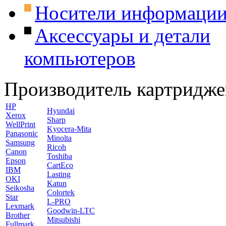
Носители информаци
Аксессуары и детали
компьютеров
Производитель картридже
HP
Hyundai
Xerox
Sharp
WellPrint
Kyocera-Mita
Panasonic
Minolta
Samsung
Ricoh
Canon
Toshiba
Epson
CartEco
IBM
Lasting
OKI
Katun
Seikosha
Colortek
Star
L-PRO
Lexmark
Goodwin-LTC
Brother
Mitsubishi
Fullmark