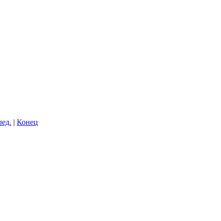
лед.
|
Конец