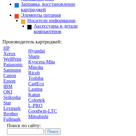
Заправка, восстановление
картриджей
Элементы питания
Носители информации
Аксессуары и детали
компьютеров
Производитель картриджей:
HP
Hyundai
Xerox
Sharp
WellPrint
Kyocera-Mita
Panasonic
Minolta
Samsung
Ricoh
Canon
Toshiba
Epson
CartEco
IBM
Lasting
OKI
Katun
Seikosha
Colortek
Star
L-PRO
Lexmark
Goodwin-LTC
Brother
Mitsubishi
Fullmark
Поиск по сайту: