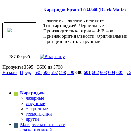
Картридж Epson T034840 (Black Matte)
Наличие : Наличие уточняйте
Тип картриджей: Чернильные
Производитель картриджей: Epson
Признак оригинальности: Оригинальный
Принцип печати: Струйный
787.00 руб.
Продукты 3595 - 3600 из 3700
Начало
|
Пред.
|
595
596
597
598
599
600
601
602
603
604
605
|
С
Картриджи
лазерные
струйные
матричные
термоплёнки
другие
Материалы и запчасти
для картриджей