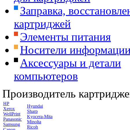
Заправка, восстановле
картриджей
Элементы питания
Носители информаци
Аксессуары и детали
компьютеров
Производитель картридже
HP
Hyundai
Xerox
Sharp
WellPrint
Kyocera-Mita
Panasonic
Minolta
Samsung
Ricoh
Canon