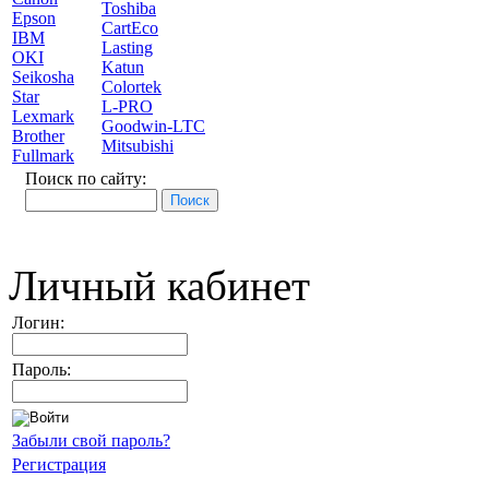
Toshiba
Epson
CartEco
IBM
Lasting
OKI
Katun
Seikosha
Colortek
Star
L-PRO
Lexmark
Goodwin-LTC
Brother
Mitsubishi
Fullmark
Поиск по сайту:
Личный кабинет
Логин:
Пароль:
Забыли свой пароль?
Регистрация