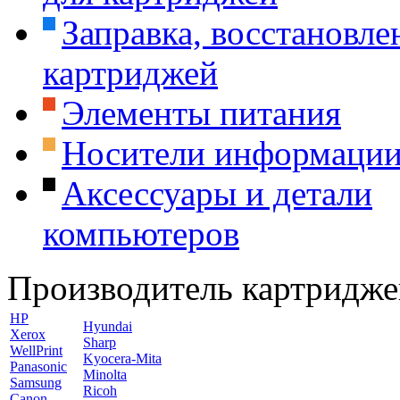
Заправка, восстановле
картриджей
Элементы питания
Носители информаци
Аксессуары и детали
компьютеров
Производитель картридже
HP
Hyundai
Xerox
Sharp
WellPrint
Kyocera-Mita
Panasonic
Minolta
Samsung
Ricoh
Canon