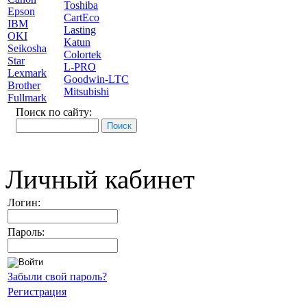
Toshiba
Epson
CartEco
IBM
Lasting
OKI
Katun
Seikosha
Colortek
Star
L-PRO
Lexmark
Goodwin-LTC
Brother
Mitsubishi
Fullmark
Поиск по сайту:
Личный кабинет
Логин:
Пароль:
Забыли свой пароль?
Регистрация