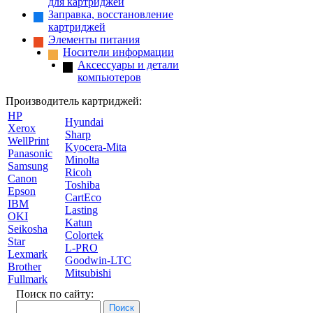
для картриджей
Заправка, восстановление
картриджей
Элементы питания
Носители информации
Аксессуары и детали
компьютеров
Производитель картриджей:
HP
Hyundai
Xerox
Sharp
WellPrint
Kyocera-Mita
Panasonic
Minolta
Samsung
Ricoh
Canon
Toshiba
Epson
CartEco
IBM
Lasting
OKI
Katun
Seikosha
Colortek
Star
L-PRO
Lexmark
Goodwin-LTC
Brother
Mitsubishi
Fullmark
Поиск по сайту: