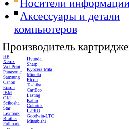
Носители информаци
Аксессуары и детали
компьютеров
Производитель картридже
HP
Hyundai
Xerox
Sharp
WellPrint
Kyocera-Mita
Panasonic
Minolta
Samsung
Ricoh
Canon
Toshiba
Epson
CartEco
IBM
Lasting
OKI
Katun
Seikosha
Colortek
Star
L-PRO
Lexmark
Goodwin-LTC
Brother
Mitsubishi
Fullmark