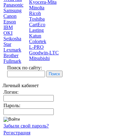
Kyocera-Mita
Panasonic
Minolta
Samsung
Ricoh
Canon
Toshiba
Epson
CartEco
IBM
Lasting
OKI
Katun
Seikosha
Colortek
Star
L-PRO
Lexmark
Goodwin-LTC
Brother
Mitsubishi
Fullmark
Поиск по сайту:
Личный кабинет
Логин:
Пароль:
Забыли свой пароль?
Регистрация