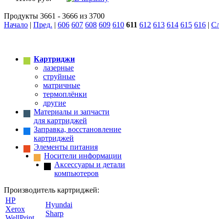
Продукты 3661 - 3666 из 3700
Начало
|
Пред.
|
606
607
608
609
610
611
612
613
614
615
616
|
Сл
Картриджи
лазерные
струйные
матричные
термоплёнки
другие
Материалы и запчасти
для картриджей
Заправка, восстановление
картриджей
Элементы питания
Носители информации
Аксессуары и детали
компьютеров
Производитель картриджей:
HP
Hyundai
Xerox
Sharp
WellPrint