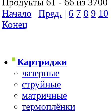
Продукты 61 - 66 из 3700
Начало
|
Пред.
|
6
7
8
9
10
Конец
Картриджи
лазерные
струйные
матричные
термоплёнки