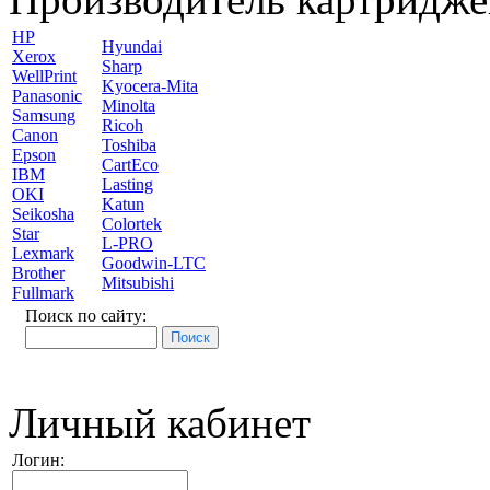
HP
Hyundai
Xerox
Sharp
WellPrint
Kyocera-Mita
Panasonic
Minolta
Samsung
Ricoh
Canon
Toshiba
Epson
CartEco
IBM
Lasting
OKI
Katun
Seikosha
Colortek
Star
L-PRO
Lexmark
Goodwin-LTC
Brother
Mitsubishi
Fullmark
Поиск по сайту:
Личный кабинет
Логин: