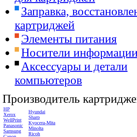
Заправка, восстановле
картриджей
Элементы питания
Носители информаци
Аксессуары и детали
компьютеров
Производитель картридже
HP
Hyundai
Xerox
Sharp
WellPrint
Kyocera-Mita
Panasonic
Minolta
Samsung
Ricoh
Canon