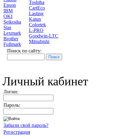
Toshiba
Epson
CartEco
IBM
Lasting
OKI
Katun
Seikosha
Colortek
Star
L-PRO
Lexmark
Goodwin-LTC
Brother
Mitsubishi
Fullmark
Поиск по сайту:
Личный кабинет
Логин:
Пароль:
Забыли свой пароль?
Регистрация