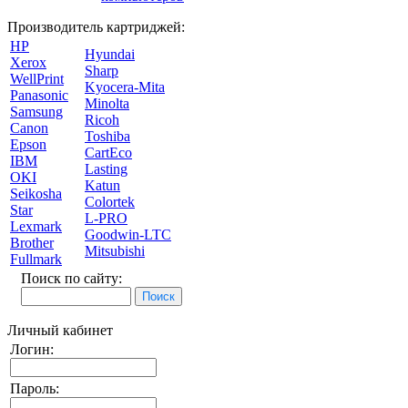
Производитель картриджей:
HP
Hyundai
Xerox
Sharp
WellPrint
Kyocera-Mita
Panasonic
Minolta
Samsung
Ricoh
Canon
Toshiba
Epson
CartEco
IBM
Lasting
OKI
Katun
Seikosha
Colortek
Star
L-PRO
Lexmark
Goodwin-LTC
Brother
Mitsubishi
Fullmark
Поиск по сайту:
Личный кабинет
Логин:
Пароль: