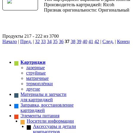
Производитель картриджей: Ricoh
Признак оригинальности: Оригинальный
Продукты 217 - 222 из 3700
Начало
|
Пред.
|
32
33
34
35
36
37
38
39
40
41
42
|
След.
|
Конец
Картриджи
лазерные
струйные
матричные
термоплёнки
другие
Материалы и запчасти
для картриджей
Заправка, восстановление
картриджей
Элементы питания
Носители информации
Аксессуары и детали
компьютеров