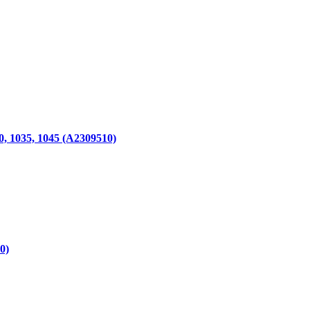
0, 1035, 1045 (A2309510)
0)