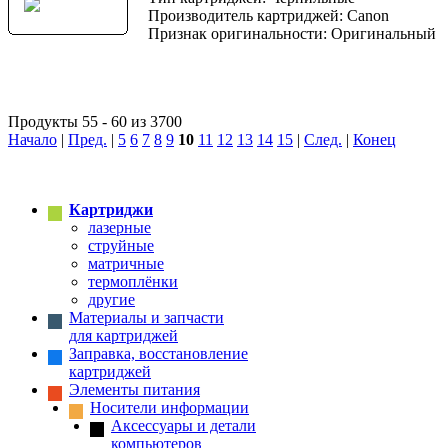
Производитель картриджей: Canon
Признак оригинальности: Оригинальный
Продукты 55 - 60 из 3700
Начало
|
Пред.
|
5
6
7
8
9
10
11
12
13
14
15
|
След.
|
Конец
Картриджи
лазерные
струйные
матричные
термоплёнки
другие
Материалы и запчасти
для картриджей
Заправка, восстановление
картриджей
Элементы питания
Носители информации
Аксессуары и детали
компьютеров