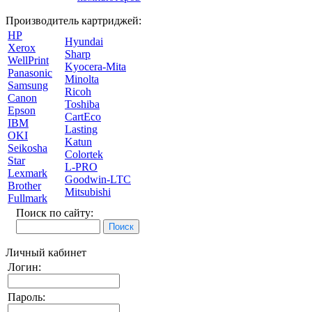
Производитель картриджей:
HP
Hyundai
Xerox
Sharp
WellPrint
Kyocera-Mita
Panasonic
Minolta
Samsung
Ricoh
Canon
Toshiba
Epson
CartEco
IBM
Lasting
OKI
Katun
Seikosha
Colortek
Star
L-PRO
Lexmark
Goodwin-LTC
Brother
Mitsubishi
Fullmark
Поиск по сайту:
Личный кабинет
Логин:
Пароль: