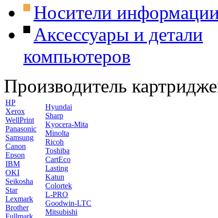
Носители информаци
Аксессуары и детали
компьютеров
Производитель картридже
HP
Hyundai
Xerox
Sharp
WellPrint
Kyocera-Mita
Panasonic
Minolta
Samsung
Ricoh
Canon
Toshiba
Epson
CartEco
IBM
Lasting
OKI
Katun
Seikosha
Colortek
Star
L-PRO
Lexmark
Goodwin-LTC
Brother
Mitsubishi
Fullmark