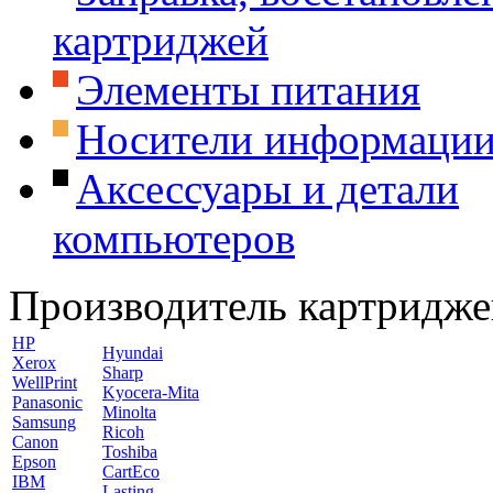
картриджей
Элементы питания
Носители информаци
Аксессуары и детали
компьютеров
Производитель картридже
HP
Hyundai
Xerox
Sharp
WellPrint
Kyocera-Mita
Panasonic
Minolta
Samsung
Ricoh
Canon
Toshiba
Epson
CartEco
IBM
Lasting