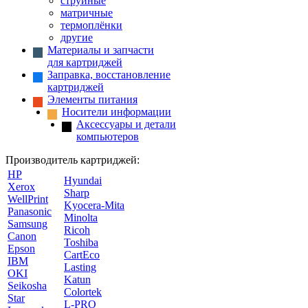
струйные
матричные
термоплёнки
другие
Материалы и запчасти
для картриджей
Заправка, восстановление
картриджей
Элементы питания
Носители информации
Аксессуары и детали
компьютеров
Производитель картриджей:
HP
Hyundai
Xerox
Sharp
WellPrint
Kyocera-Mita
Panasonic
Minolta
Samsung
Ricoh
Canon
Toshiba
Epson
CartEco
IBM
Lasting
OKI
Katun
Seikosha
Colortek
Star
L-PRO