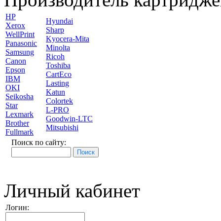
HP
Hyundai
Xerox
Sharp
WellPrint
Kyocera-Mita
Panasonic
Minolta
Samsung
Ricoh
Canon
Toshiba
Epson
CartEco
IBM
Lasting
OKI
Katun
Seikosha
Colortek
Star
L-PRO
Lexmark
Goodwin-LTC
Brother
Mitsubishi
Fullmark
Поиск по сайту:
Личный кабинет
Логин: