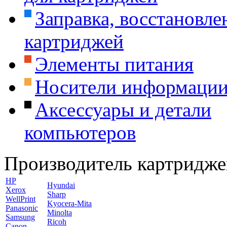
Заправка, восстановле
картриджей
Элементы питания
Носители информаци
Аксессуары и детали
компьютеров
Производитель картридже
HP
Hyundai
Xerox
Sharp
WellPrint
Kyocera-Mita
Panasonic
Minolta
Samsung
Ricoh
Canon