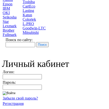
Toshiba
Epson
CartEco
IBM
Lasting
OKI
Katun
Seikosha
Colortek
Star
L-PRO
Lexmark
Goodwin-LTC
Brother
Mitsubishi
Fullmark
Поиск по сайту:
Личный кабинет
Логин:
Пароль:
Забыли свой пароль?
Регистрация