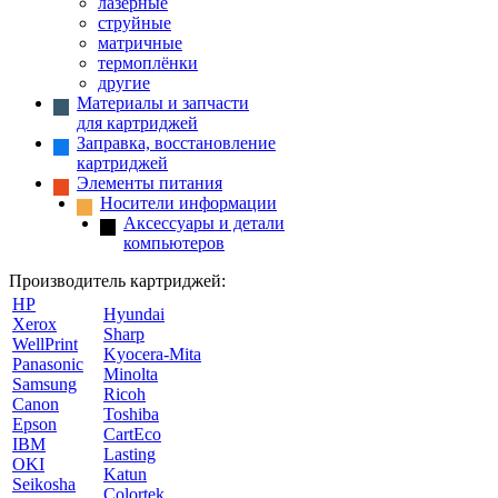
лазерные
струйные
матричные
термоплёнки
другие
Материалы и запчасти
для картриджей
Заправка, восстановление
картриджей
Элементы питания
Носители информации
Аксессуары и детали
компьютеров
Производитель картриджей:
HP
Hyundai
Xerox
Sharp
WellPrint
Kyocera-Mita
Panasonic
Minolta
Samsung
Ricoh
Canon
Toshiba
Epson
CartEco
IBM
Lasting
OKI
Katun
Seikosha
Colortek