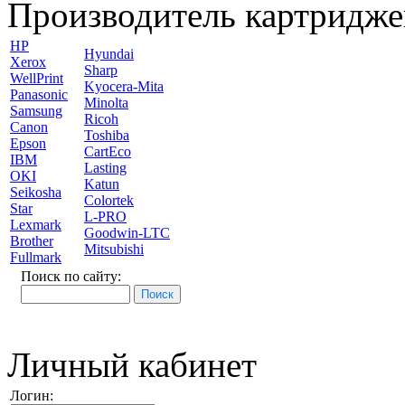
Производитель картридже
HP
Hyundai
Xerox
Sharp
WellPrint
Kyocera-Mita
Panasonic
Minolta
Samsung
Ricoh
Canon
Toshiba
Epson
CartEco
IBM
Lasting
OKI
Katun
Seikosha
Colortek
Star
L-PRO
Lexmark
Goodwin-LTC
Brother
Mitsubishi
Fullmark
Поиск по сайту:
Личный кабинет
Логин: