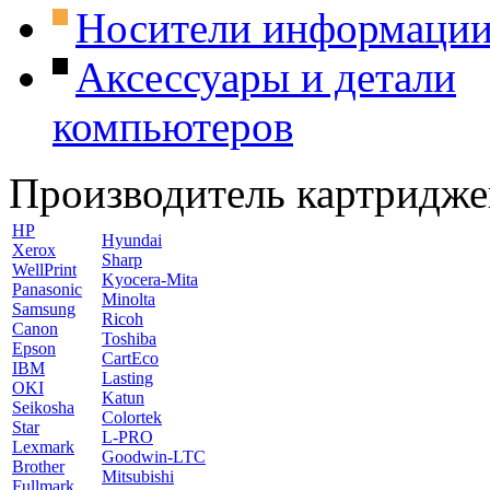
Носители информаци
Аксессуары и детали
компьютеров
Производитель картридже
HP
Hyundai
Xerox
Sharp
WellPrint
Kyocera-Mita
Panasonic
Minolta
Samsung
Ricoh
Canon
Toshiba
Epson
CartEco
IBM
Lasting
OKI
Katun
Seikosha
Colortek
Star
L-PRO
Lexmark
Goodwin-LTC
Brother
Mitsubishi
Fullmark