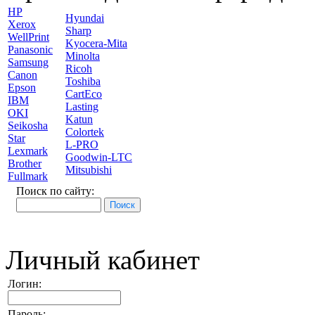
HP
Hyundai
Xerox
Sharp
WellPrint
Kyocera-Mita
Panasonic
Minolta
Samsung
Ricoh
Canon
Toshiba
Epson
CartEco
IBM
Lasting
OKI
Katun
Seikosha
Colortek
Star
L-PRO
Lexmark
Goodwin-LTC
Brother
Mitsubishi
Fullmark
Поиск по сайту:
Личный кабинет
Логин:
Пароль: