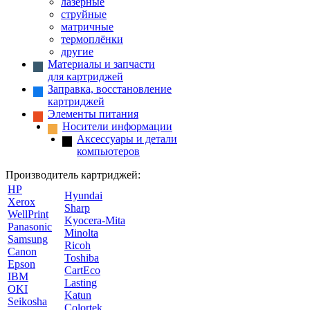
лазерные
струйные
матричные
термоплёнки
другие
Материалы и запчасти
для картриджей
Заправка, восстановление
картриджей
Элементы питания
Носители информации
Аксессуары и детали
компьютеров
Производитель картриджей:
HP
Hyundai
Xerox
Sharp
WellPrint
Kyocera-Mita
Panasonic
Minolta
Samsung
Ricoh
Canon
Toshiba
Epson
CartEco
IBM
Lasting
OKI
Katun
Seikosha
Colortek