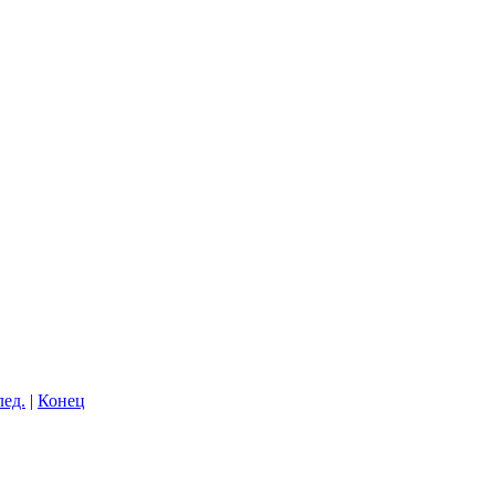
лед.
|
Конец