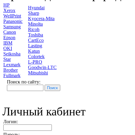
HP
Hyundai
Xerox
Sharp
WellPrint
Kyocera-Mita
Panasonic
Minolta
Samsung
Ricoh
Canon
Toshiba
Epson
CartEco
IBM
Lasting
OKI
Katun
Seikosha
Colortek
Star
L-PRO
Lexmark
Goodwin-LTC
Brother
Mitsubishi
Fullmark
Поиск по сайту:
Личный кабинет
Логин:
Пароль: