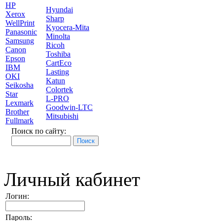
HP
Hyundai
Xerox
Sharp
WellPrint
Kyocera-Mita
Panasonic
Minolta
Samsung
Ricoh
Canon
Toshiba
Epson
CartEco
IBM
Lasting
OKI
Katun
Seikosha
Colortek
Star
L-PRO
Lexmark
Goodwin-LTC
Brother
Mitsubishi
Fullmark
Поиск по сайту:
Личный кабинет
Логин:
Пароль: