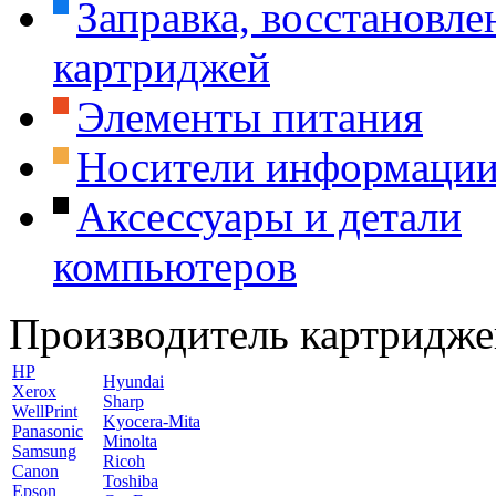
Заправка, восстановле
картриджей
Элементы питания
Носители информаци
Аксессуары и детали
компьютеров
Производитель картридже
HP
Hyundai
Xerox
Sharp
WellPrint
Kyocera-Mita
Panasonic
Minolta
Samsung
Ricoh
Canon
Toshiba
Epson