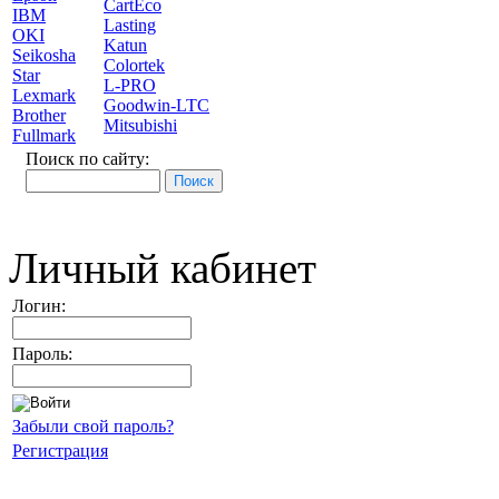
CartEco
IBM
Lasting
OKI
Katun
Seikosha
Colortek
Star
L-PRO
Lexmark
Goodwin-LTC
Brother
Mitsubishi
Fullmark
Поиск по сайту:
Личный кабинет
Логин:
Пароль:
Забыли свой пароль?
Регистрация