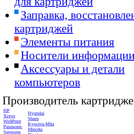
для картриджей
Заправка, восстановле
картриджей
Элементы питания
Носители информаци
Аксессуары и детали
компьютеров
Производитель картридже
HP
Hyundai
Xerox
Sharp
WellPrint
Kyocera-Mita
Panasonic
Minolta
Samsung