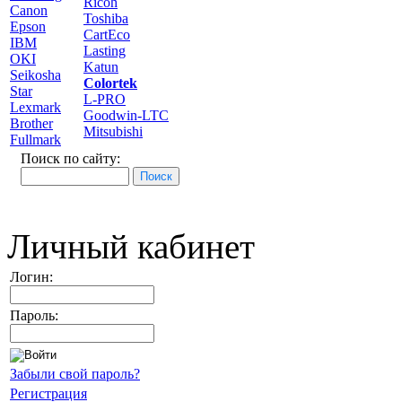
Ricoh
Canon
Toshiba
Epson
CartEco
IBM
Lasting
OKI
Katun
Seikosha
Colortek
Star
L-PRO
Lexmark
Goodwin-LTC
Brother
Mitsubishi
Fullmark
Поиск по сайту:
Личный кабинет
Логин:
Пароль:
Забыли свой пароль?
Регистрация