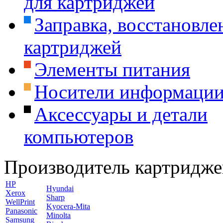
для картриджей
Заправка, восстановле
картриджей
Элементы питания
Носители информаци
Аксессуары и детали
компьютеров
Производитель картридже
HP
Hyundai
Xerox
Sharp
WellPrint
Kyocera-Mita
Panasonic
Minolta
Samsung