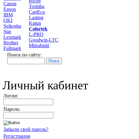
Ricoh
Canon
Toshiba
Epson
CartEco
IBM
Lasting
OKI
Katun
Seikosha
Colortek
Star
L-PRO
Lexmark
Goodwin-LTC
Brother
Mitsubishi
Fullmark
Поиск по сайту:
Личный кабинет
Логин:
Пароль:
Забыли свой пароль?
Регистрация